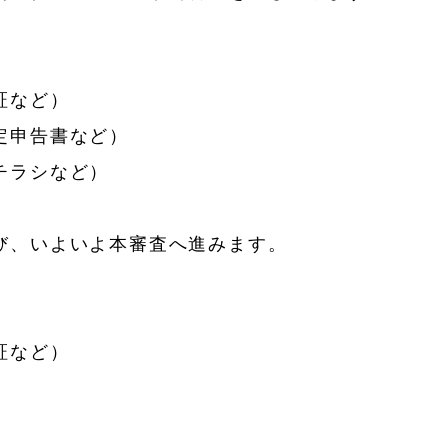
。
証など）
定申告書など）
チラシなど）
び、いよいよ本審査へ進みます。
。
証など）