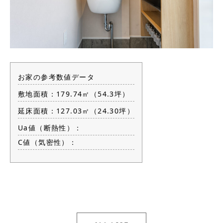
お家の参考数値データ
敷地面積：179.74㎡（54.3坪）
延床面積：127.03㎡（24.30坪）
Ua値（断熱性）：
C値（気密性）：