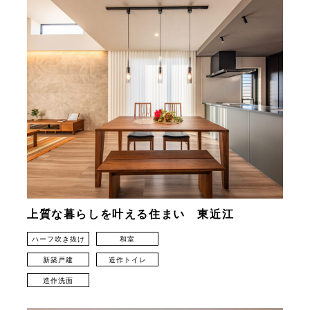
上質な暮らしを叶える住まい 東近江
ハーフ吹き抜け
和室
新築戸建
造作トイレ
造作洗面