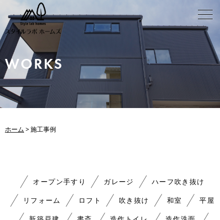
WORKS
ホーム
>
施工事例
オープン手すり
ガレージ
ハーフ吹き抜け
リフォーム
ロフト
吹き抜け
和室
平屋
新築戸建
書斎
造作トイレ
造作洗面