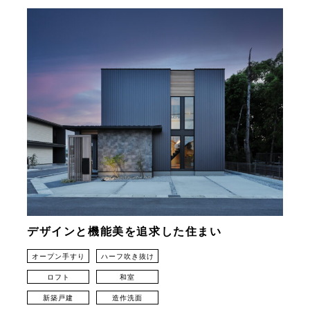
デザインと機能美を追求した住まい
オープン手すり
ハーフ吹き抜け
ロフト
和室
新築戸建
造作洗面