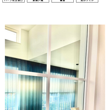
ハーフ吹き抜け
新築戸建
書斎
造作トイレ