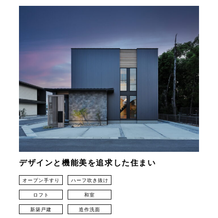
デザインと機能美を追求した住まい
オープン手すり
ハーフ吹き抜け
ロフト
和室
新築戸建
造作洗面