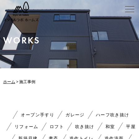
WORKS
ホーム
>
施工事例
オープン手すり
ガレージ
ハーフ吹き抜け
リフォーム
ロフト
吹き抜け
和室
平屋
新築戸建
書斎
造作トイレ
造作洗面