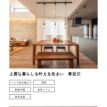
上質な暮らしを叶える住まい 東近江
ハーフ吹き抜け
和室
新築戸建
造作トイレ
造作洗面