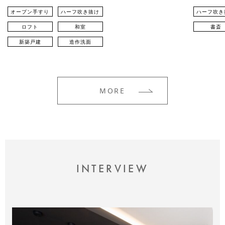
オープン手すり
ハーフ吹き抜け
ハーフ吹き
ロフト
和室
書斎
新築戸建
造作洗面
MORE
INTERVIEW