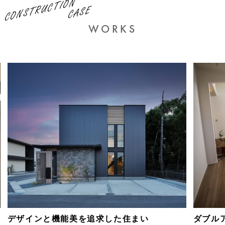
CONSTRUCTION
CASE
WORKS
デザインと機能美を追求した住まい
ダブル